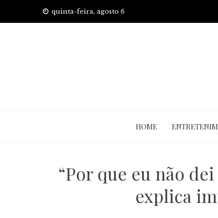
Skip
quinta-feira, agosto 6
to
content
HOME
ENTRETENI
“Por que eu não dei
explica i