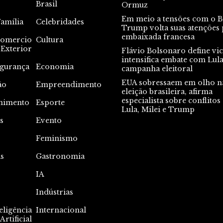
Brasil
Ormuz
Em meio a tensões com o Br
Família
Celebridades
Trump volta suas atenções 
embaixada francesa
omercio
Cultura
Exterior
Flávio Bolsonaro define vic
intensifica embate com Lul
gurança
Economia
campanha eleitoral
EUA sobressaem em olho n
ão
Empreendimento
eleição brasileira, afirma
especialista sobre conflitos
nimento
Esporte
Lula, Milei e Trump
s
Evento
s
Feminismo
s
Gastronomia
IA
Indústrias
eligência
Internacional
Artificial