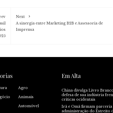
rev
Next
sil
A sinergia entre Marketing B2B e Assessoria de
ios
Imprensa
025
orias
Em Alta
tura
Agro
China divulga Livro Branc
defesa de sua indústria fren
gócio
Animais
críticas ocidentais
Automóvel
Irã e Omã firmam parceria
administração do Estreito 