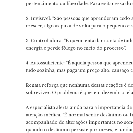
pertencimento ou liberdade. Para evitar essa do
2. Invisível: “São pessoas que aprenderam cedo
crescer, algo as puxa de volta para o pequeno e s
3. Controladora: “É quem tenta dar conta de tudo
energia e perde fôlego no meio do processo”.
4. Autossuficiente: “É aquela pessoa que aprend
tudo sozinha, mas paga um preço alto: cansaço e
Renata reforça que nenhuma dessas reações é def
sobreviver. O problema é que, em dezembro, ela
A especialista alerta ainda para a importância d
atenção médica. “É normal sentir desânimo ou f
acompanhado de alterações importantes no sono, n
quando o desânimo persiste por meses, é fundame