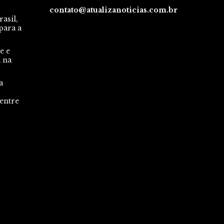
contato@atualizanoticias.com.br
asil,
para a
e e
a na
a
 entre