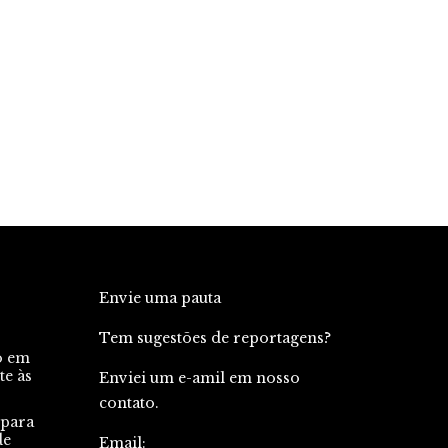
Envie uma pauta
Tem sugestões de reportagens?
o em
te às
Enviei um e-amil em nosso
contato.
 para
de
Email: