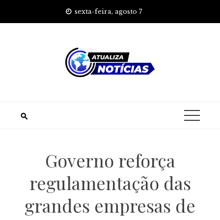
Skip
sexta-feira, agosto 7
to
content
Governo reforça
regulamentação das
grandes empresas de