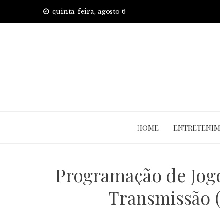
Skip
quinta-feira, agosto 6
to
content
HOME
ENTRETENI
Programação de Jogo
Transmissão (