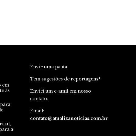
Envie uma pauta
Tem sugestões de reportagens?
o em
te às
Enviei um e-amil em nosso
contato.
 para
de
Email:
contato@atualizanoticias.com.br
asil,
para a