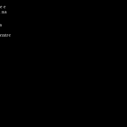
e e
a na
a
 entre