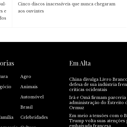
ul-
Cinco discos inacessíveis que nunca chegaram
s e
aos ouvintes
dos
orias
Em Alta
tura
Agro
China divulga Livro Branc
defesa de sua indústria fren
gócio
Animais
críticas ocidentais
Automóvel
Irã e Omã firmam parceria
administração do Estreito 
Brasil
Ormuz
Em meio a tensões com o Br
Família
Celebridades
Trump volta suas atenções 
embaixada francesa