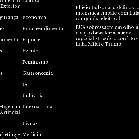
omercio
Cultura
Exterior
Flávio Bolsonaro define vic
intensifica embate com Lul
gurança
Economia
campanha eleitoral
EUA sobressaem em olho n
ão
Empreendimento
eleição brasileira, afirma
especialista sobre conflitos
nimento
Esporte
Lula, Milei e Trump
s
Evento
s
Feminismo
s
Gastronomia
IA
Indústrias
eligência
Internacional
Artificial
Livros
keting e
Medicina