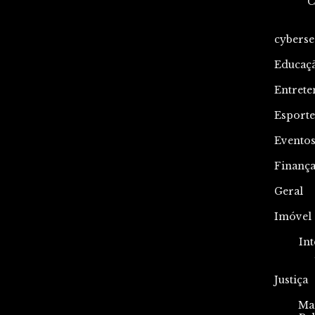
C
cyberse
Educaç
Entrete
Esporte
Evento
Finança
Geral
Imóvel
Int
Justiça
Mar