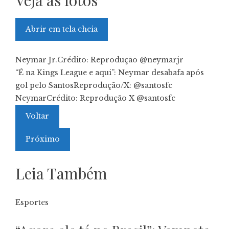
Veja as fotos
Abrir em tela cheia
Neymar Jr.
Crédito: Reprodução @neymarjr
“É na Kings League e aqui”: Neymar desabafa após
gol pelo Santos
Reprodução/X: @santosfc
Neymar
Crédito: Reprodução X @santosfc
Voltar
Próximo
Leia Também
Esportes