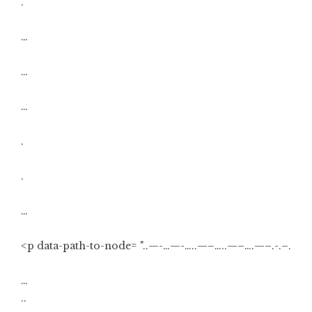
.
…
…
…
.
.
…
<p data-path-to-node= "..—-…—-…..—–…..—–….—–.-.–.
…
..