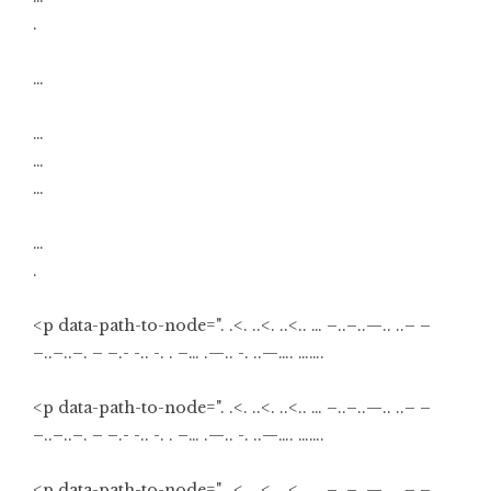
.
…
…
…
…
…
.
<p data-path-to-node=". .<. ..<. ..<.. … –..–..—.. ..– –
–..–..–. – –.- -.. -. . –… .—.. -. ..—…. …….
<p data-path-to-node=". .<. ..<. ..<.. … –..–..—.. ..– –
–..–..–. – –.- -.. -. . –… .—.. -. ..—…. …….
<p data-path-to-node=". .<. ..<. ..<.. … –..–..—.. ..– –