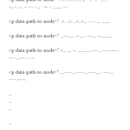
–..–..–. – –.- -… . — -. ……… —.
<p data-path-to-node=". .<. ..<. ..<..<… -.-.–…. ……..
<p data-path-to-node=". ..—-….. —…… —-… —………..
<p data-path-to-node=". <… …. — ………….—–….—–.—–.
—–….—–.-.–.
<p data-path-to-node=". ….—–….——…——….. —–….
—–.——.
…
…
…
…