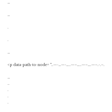
…
…
.
.
…
<p data-path-to-node= "..—-…—-…..—–…..—–….—–.-.–.
…
..
.
.
.