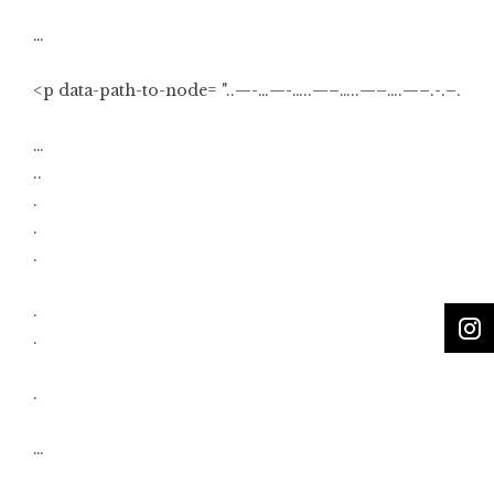
…
<p data-path-to-node= "..—-…—-…..—–…..—–….—–.-.–.
…
..
.
.
.
.
.
.
…