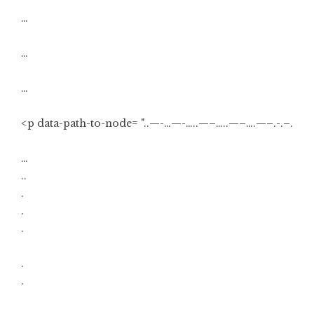
…
…
…
<p data-path-to-node= "..—-…—-…..—–…..—–….—–.-.–.
…
..
.
.
.
.
.