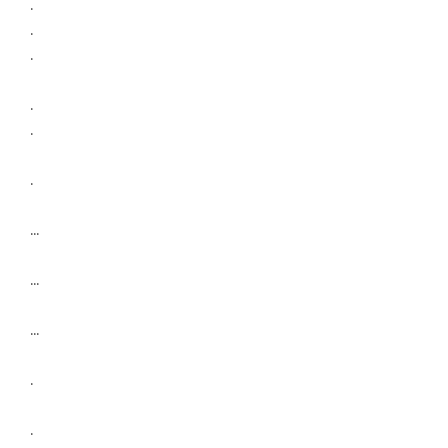
.
.
.
.
.
.
…
…
…
.
.