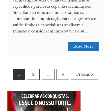
vacinas aprovadas e a falta de tratamentos
específicos para essa cepa. Essas limitações
dificultam a resposta clínica e sanitária,
aumentando a inquietação entre os gestores de
saúde. Embora especialistas analisem a
situação e considerem improvável o su...
Read More
Paginação
1
2
…
6
Próximo
de
posts