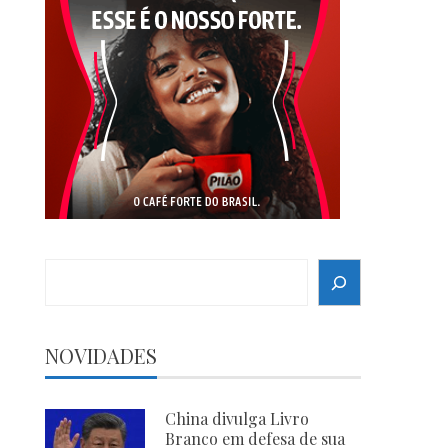
Search
NOVIDADES
China divulga Livro
Branco em defesa de sua