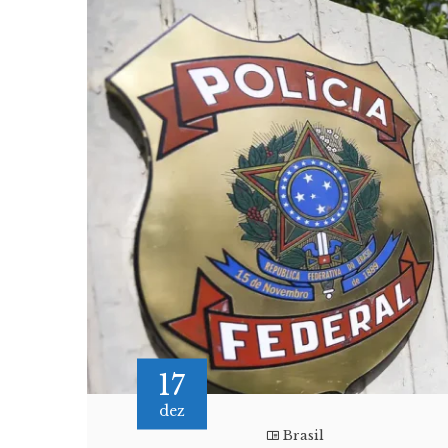
17
dez
Brasil