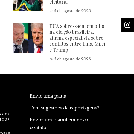
eleitoral
5 de agosto de 2026
EUA sobressaem em olho
na eleição brasileira,
afirma especialista sobre
conflitos entre Lula, Milei
e Trump
5 de agosto de 2026
Envie uma pauta
Tem sugestões de reportagens?
o em
te às
Enviei um e-amil em nosso
contato.
 para