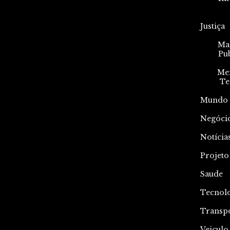
Justiça
Mar
Pu
Me
Te
Mundo
Negóci
Notícia
Projeto
Saude
Tecnol
Transp
Veiculo