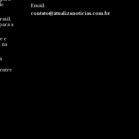
de
Email:
contato@atualizanoticias.com.br
asil,
para a
e e
a na
a
 entre