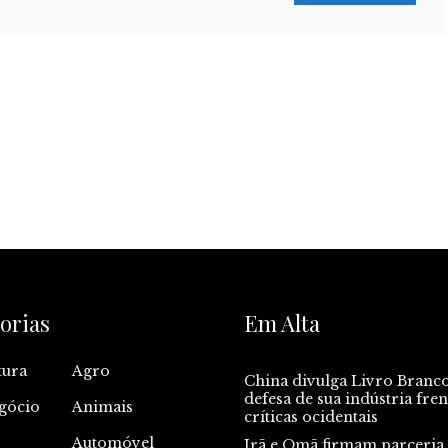
orias
Em Alta
tura
Agro
China divulga Livro Branc
defesa de sua indústria fren
gócio
Animais
críticas ocidentais
Automóvel
Irã e Omã firmam parceria