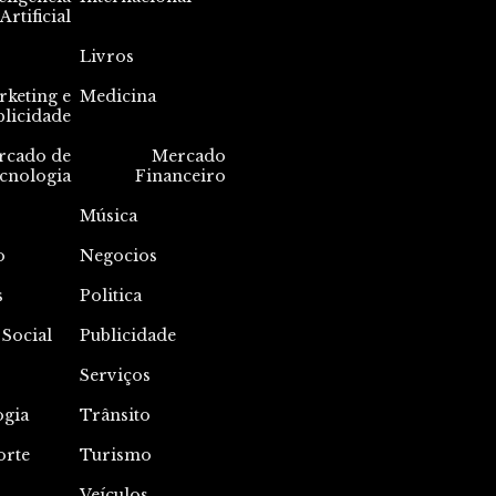
Artificial
Livros
keting e
Medicina
blicidade
rcado de
Mercado
cnologia
Financeiro
Música
o
Negocios
s
Politica
 Social
Publicidade
Serviços
ogia
Trânsito
orte
Turismo
Veículos