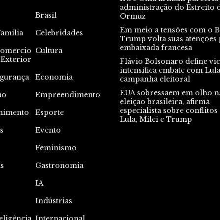
administração do Estreito 
Brasil
Ormuz
Em meio a tensões com o Br
Família
Celebridades
Trump volta suas atenções 
embaixada francesa
omercio
Cultura
Exterior
Flávio Bolsonaro define vic
intensifica embate com Lul
gurança
Economia
campanha eleitoral
EUA sobressaem em olho n
ão
Empreendimento
eleição brasileira, afirma
especialista sobre conflitos
nimento
Esporte
Lula, Milei e Trump
s
Evento
s
Feminismo
s
Gastronomia
IA
Indústrias
eligência
Internacional