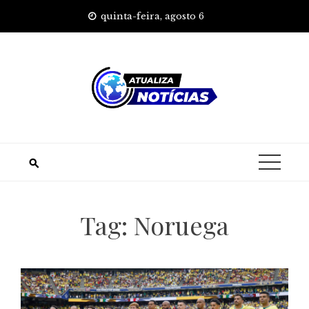
Skip
quinta-feira, agosto 6
to
content
Tag:
Noruega