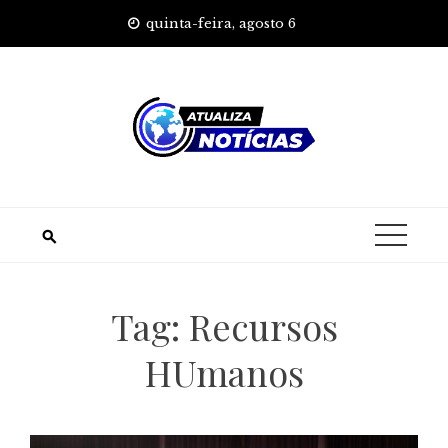
Skip
quinta-feira, agosto 6
to
content
Tag:
Recursos
HUmanos