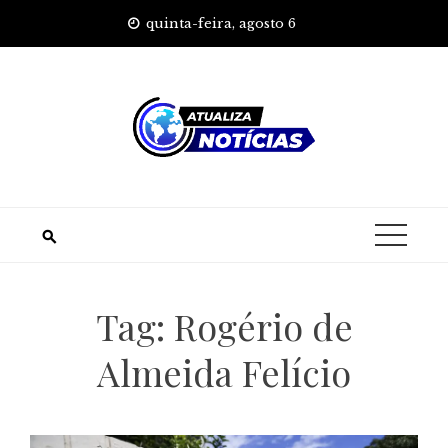
Skip
quinta-feira, agosto 6
to
content
Tag:
Rogério de
Almeida Felício