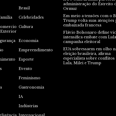
administração do Estreito 
Brasil
Ormuz
Em meio a tensões com o Br
Família
Celebridades
Trump volta suas atenções 
embaixada francesa
omercio
Cultura
Exterior
Flávio Bolsonaro define vic
intensifica embate com Lul
gurança
Economia
campanha eleitoral
EUA sobressaem em olho n
ão
Empreendimento
eleição brasileira, afirma
especialista sobre conflitos
nimento
Esporte
Lula, Milei e Trump
s
Evento
s
Feminismo
s
Gastronomia
IA
Indústrias
eligência
Internacional