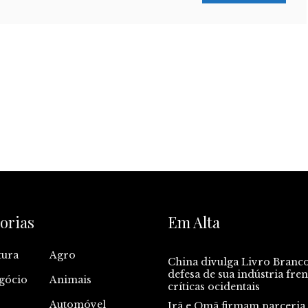
orias
Em Alta
tura
Agro
China divulga Livro Branc
defesa de sua indústria fren
gócio
Animais
críticas ocidentais
Automóvel
Irã e Omã firmam parceria