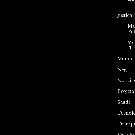
Justiça
Mar
Pu
Me
Te
Mundo
Negóci
Notícia
Projeto
Saude
Tecnol
Transp
Veiculo