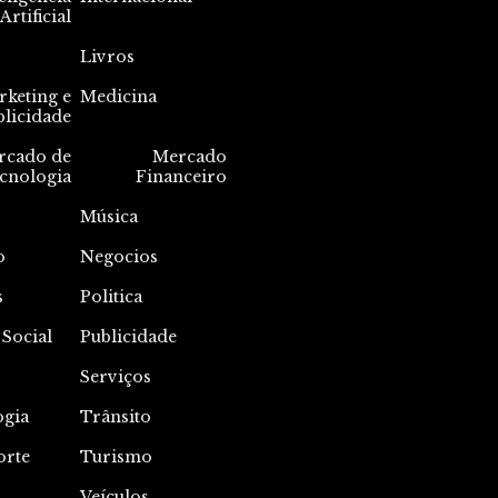
Artificial
Livros
keting e
Medicina
blicidade
rcado de
Mercado
cnologia
Financeiro
Música
o
Negocios
s
Politica
 Social
Publicidade
Serviços
ogia
Trânsito
orte
Turismo
Veículos