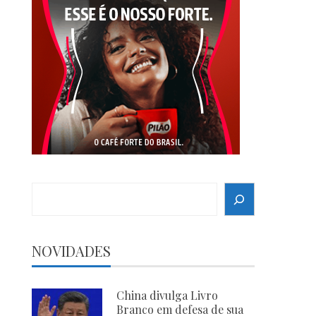
Search
NOVIDADES
China divulga Livro
Branco em defesa de sua