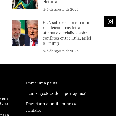
eleitoral
5 de agosto de 2026
EUA sobressaem em olho
na eleição brasileira,
afirma especialista sobre
conflitos entre Lula, Milei
e Trump
5 de agosto de 2026
Envie uma pauta
Tem sugestões de reportagens?
o em
te às
Enviei um e-amil em nosso
contato.
 para