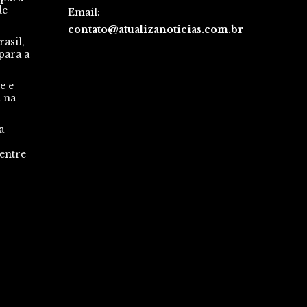
de
Email:
contato@atualizanoticias.com.br
asil,
para a
e e
a na
a
 entre