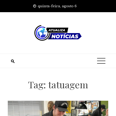
Skip
quinta-feira, agosto 6
to
content
Tag:
tatuagem