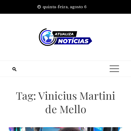
Skip
quinta-feira, agosto 6
to
content
Tag:
Vinicius Martini
de Mello