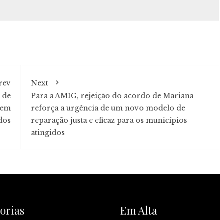
rev
Next
 de
Para a AMIG, rejeição do acordo de Mariana
 em
reforça a urgência de um novo modelo de
dos
reparação justa e eficaz para os municípios
atingidos
orias
Em Alta