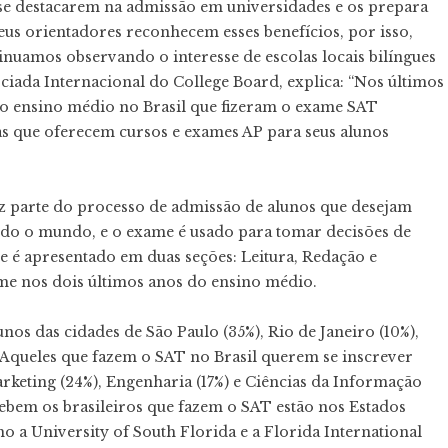
 se destacarem na admissão em universidades e os prepara
seus orientadores reconhecem esses benefícios, por isso,
nuamos observando o interesse de escolas locais bilíngues
sociada Internacional do College Board, explica: “Nos últimos
do ensino médio no Brasil que fizeram o exame SAT
s que oferecem cursos e exames AP para seus alunos
z parte do processo de admissão de alunos que desejam
todo o mundo, e o exame é usado para tomar decisões de
le é apresentado em duas seções: Leitura, Redação e
me nos dois últimos anos do ensino médio.
os das cidades de São Paulo (35%), Rio de Janeiro (10%),
%). Aqueles que fazem o SAT no Brasil querem se inscrever
eting (24%), Engenharia (17%) e Ciências da Informação
ecebem os brasileiros que fazem o SAT estão nos Estados
o a University of South Florida e a Florida International