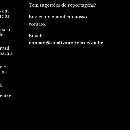
Tem sugestões de reportagens?
o em
te às
Enviei um e-amil em nosso
contato.
 para
de
Email:
contato@atualizanoticias.com.br
asil,
para a
e e
a na
a
 entre