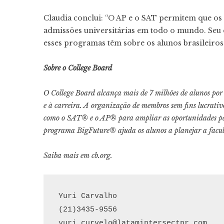
Claudia conclui: “O AP e o SAT permitem que os 
admissões universitárias em todo o mundo. Seu 
esses programas têm sobre os alunos brasileiros 
Sobre o College Board
O College Board alcança mais de 7 milhões de alunos por
e à carreira. A organização de membros sem fins lucrat
como o SAT® e o AP® para ampliar as oportunidades para
programa BigFuture® ajuda os alunos a planejar a faculd
Saiba mais em
cb.org
.
Yuri Carvalho

yuri.curvelo@latamintersectpr.com