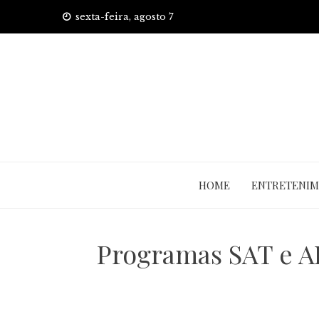
Skip
sexta-feira, agosto 7
to
content
HOME
ENTRETENI
Programas SAT e AP