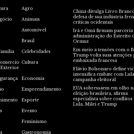
tura
Agro
China divulga Livro Branc
defesa de sua indústria fren
gócio
Animais
críticas ocidentais
Automóvel
Irã e Omã firmam parceria
administração do Estreito 
Brasil
Ormuz
Em meio a tensões com o Br
Família
Celebridades
Trump volta suas atenções 
embaixada francesa
omercio
Cultura
Exterior
Flávio Bolsonaro define vic
intensifica embate com Lul
gurança
Economia
campanha eleitoral
EUA sobressaem em olho n
ão
Empreendimento
eleição brasileira, afirma
especialista sobre conflitos
nimento
Esporte
Lula, Milei e Trump
s
Evento
s
Feminismo
s
Gastronomia