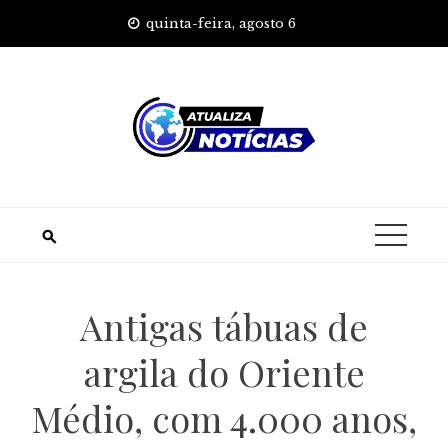
Skip
quinta-feira, agosto 6
to
content
Antigas tábuas de
argila do Oriente
Médio, com 4.000 anos,