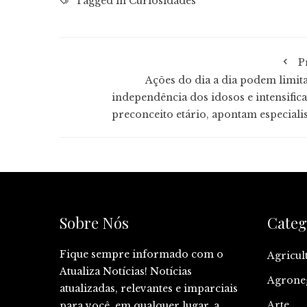
Tagged in
Curiosidades
P
Ações do dia a dia podem limita
independência dos idosos e intensifica
preconceito etário, apontam especialis
Sobre Nós
Categ
Fique sempre informado com o
Agricul
Atualiza Notícias! Notícias
Agrone
atualizadas, relevantes e imparciais
Arte
para você, em qualquer lugar, a