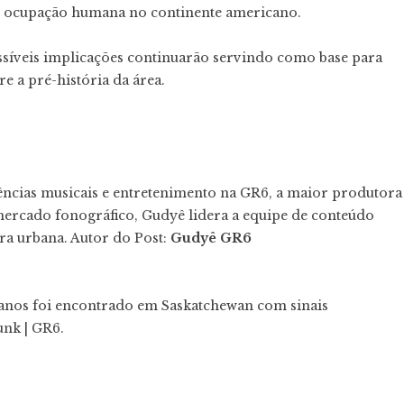
de ocupação humana no continente americano.
ossíveis implicações continuarão servindo como base para
e a pré-história da área.
dências musicais e entretenimento na GR6, a maior produtora
mercado fonográfico, Gudyê lidera a equipe de conteúdo
ura urbana. Autor do Post:
Gudyê GR6
 anos foi encontrado em Saskatchewan com sinais
nk | GR6.