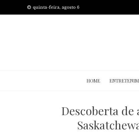
Skip
quinta-feira, agosto 6
to
content
HOME
ENTRETENI
Descoberta de 
Saskatchewa