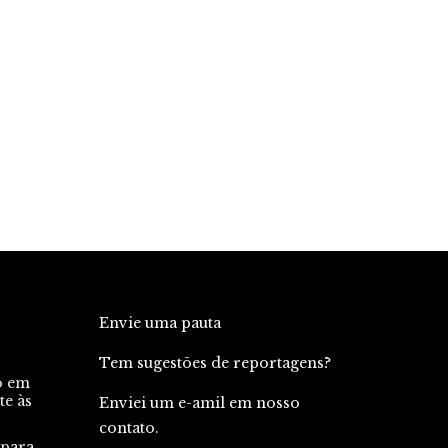
Envie uma pauta
Tem sugestões de reportagens?
o em
te às
Enviei um e-amil em nosso
contato.
 para