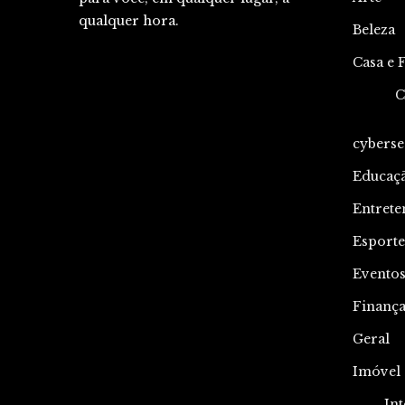
qualquer hora.
Beleza
Casa e 
C
cyberse
Educaç
Entrete
Esporte
Evento
Finança
Geral
Imóvel
Int