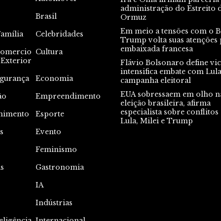
administração do Estreito 
Brasil
Ormuz
Em meio a tensões com o Br
Família
Celebridades
Trump volta suas atenções 
embaixada francesa
omercio
Cultura
Exterior
Flávio Bolsonaro define vic
intensifica embate com Lul
gurança
Economia
campanha eleitoral
EUA sobressaem em olho n
ão
Empreendimento
eleição brasileira, afirma
especialista sobre conflitos
nimento
Esporte
Lula, Milei e Trump
s
Evento
s
Feminismo
s
Gastronomia
IA
Indústrias
eligência
Internacional