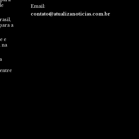
de
Email:
contato@atualizanoticias.com.br
asil,
para a
e e
a na
a
 entre