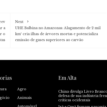
rev
Next
r a
UHE Balbina no Amazonas: Alagamento de 2 mil
r o
km² cria ilhas de árvores mortas e potencializa
tas
emissão de gases superiores ao carvão
orias
Em Alta
tura
Agro
China divulga Livro Branc
defesa de sua indústria fren
gócio
Animais
críticas ocidentais
Automóvel
Irã e Omã firmam parceria