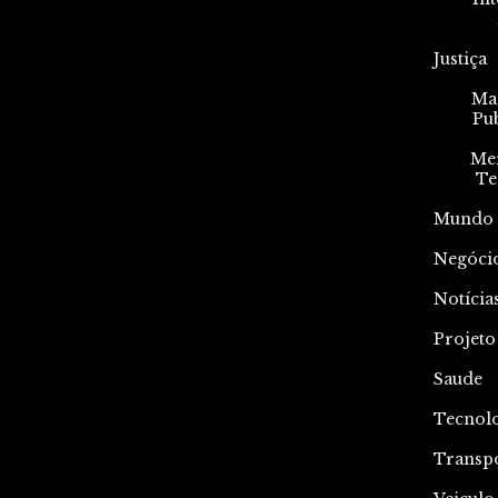
Justiça
Mar
Pu
Me
Te
Mundo
Negóci
Notícia
Projeto
Saude
Tecnol
Transp