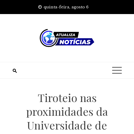
Skip
quinta-feira, agosto 6
to
content
Tiroteio nas
proximidades da
Universidade de