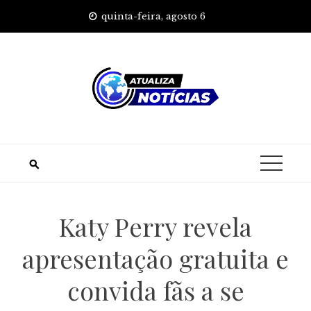
Skip
quinta-feira, agosto 6
to
content
Katy Perry revela
apresentação gratuita e
convida fãs a se