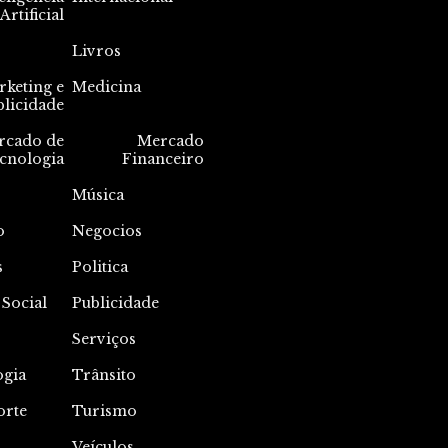
Artificial
Livros
keting e
Medicina
blicidade
rcado de
Mercado
cnologia
Financeiro
Música
o
Negocios
s
Politica
 Social
Publicidade
Serviços
ogia
Trânsito
orte
Turismo
Veículos