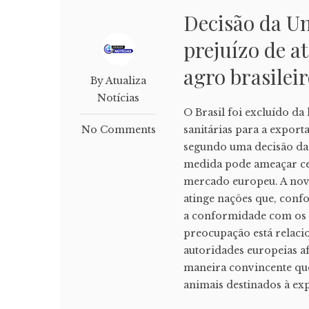
Decisão da U
prejuízo de at
agro brasilei
By Atualiza
Notícias
O Brasil foi excluído da
No Comments
sanitárias para a expor
segundo uma decisão da U
medida pode ameaçar cer
mercado europeu. A nova
atinge nações que, con
a conformidade com os pa
preocupação está relaci
autoridades europeias 
maneira convincente qu
animais destinados à exp