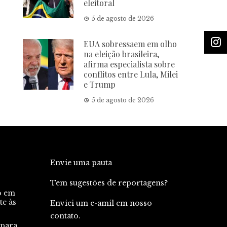
eleitoral
5 de agosto de 2026
EUA sobressaem em olho
na eleição brasileira,
afirma especialista sobre
conflitos entre Lula, Milei
e Trump
5 de agosto de 2026
Envie uma pauta
Tem sugestões de reportagens?
o em
te às
Enviei um e-amil em nosso
contato.
 para