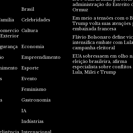
administração do Estreito 
Brasil
Ormuz
Em meio a tensões com o Br
Família
Celebridades
Trump volta suas atenções 
embaixada francesa
omercio
Cultura
Exterior
Flávio Bolsonaro define vic
intensifica embate com Lul
gurança
Economia
campanha eleitoral
EUA sobressaem em olho n
ão
Empreendimento
eleição brasileira, afirma
especialista sobre conflitos
nimento
Esporte
Lula, Milei e Trump
s
Evento
s
Feminismo
s
Gastronomia
IA
Indústrias
eligência
Internacional