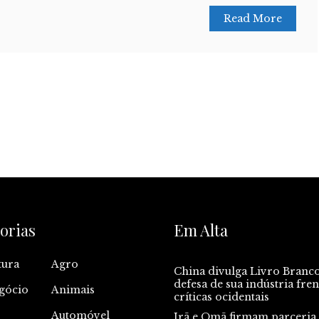
Read More
orias
Em Alta
tura
Agro
China divulga Livro Branc
defesa de sua indústria fren
gócio
Animais
críticas ocidentais
Automóvel
Irã e Omã firmam parceria