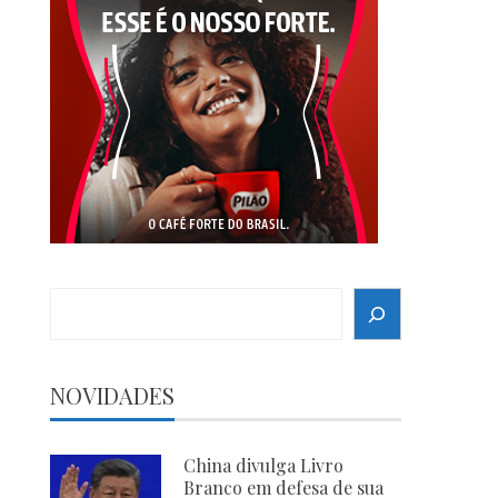
Search
NOVIDADES
China divulga Livro
Branco em defesa de sua