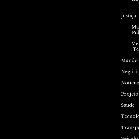
Justiça
Mar
Pu
Me
Te
Mundo
Negóci
Notícia
Projeto
Saude
Tecnol
Transp
Veiculo