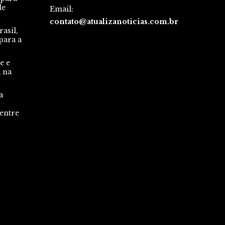
de
Email:
contato@atualizanoticias.com.br
asil,
para a
e e
a na
a
 entre