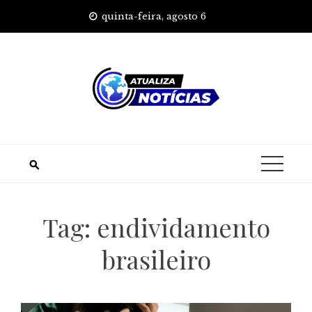
Skip
quinta-feira, agosto 6
to
content
Tag:
endividamento
brasileiro