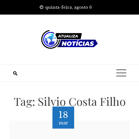
Skip
quinta-feira, agosto 6
to
content
Tag:
Silvio Costa Filho
18
mar