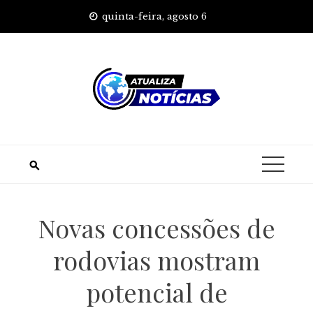
Skip
quinta-feira, agosto 6
to
content
Novas concessões de
rodovias mostram
potencial de