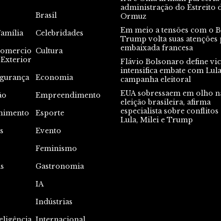
administração do Estreito 
Brasil
Ormuz
Em meio a tensões com o Br
Família
Celebridades
Trump volta suas atenções 
embaixada francesa
omercio
Cultura
Exterior
Flávio Bolsonaro define vic
intensifica embate com Lul
gurança
Economia
campanha eleitoral
EUA sobressaem em olho n
ão
Empreendimento
eleição brasileira, afirma
especialista sobre conflitos
nimento
Esporte
Lula, Milei e Trump
s
Evento
s
Feminismo
s
Gastronomia
IA
Indústrias
eligência
Internacional