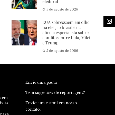
eleitoral
5 de agosto de 2026
EUA sobressaem em olho
na eleição brasileira,
afirma especialista sobre
conflitos entre Lula, Milei
e Trump
5 de agosto de 2026
Envie uma pauta
Tem sugestões de reportagens?
o em
te às
Enviei um e-amil em nosso
contato.
 para