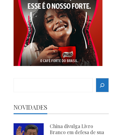
Search
NOVIDADES
China divulga Livro
Branco em defesa de sua