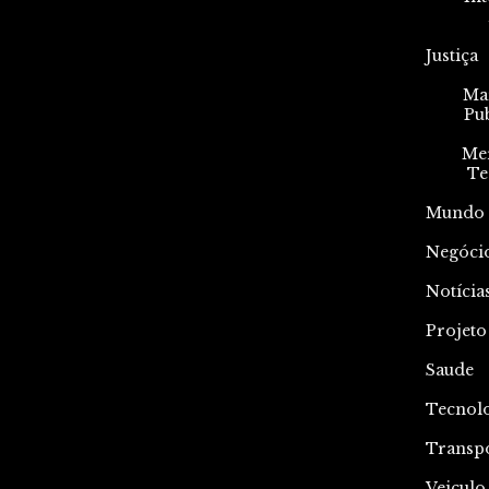
Justiça
Mar
Pu
Me
Te
Mundo
Negóci
Notícia
Projeto
Saude
Tecnol
Transp
Veiculo