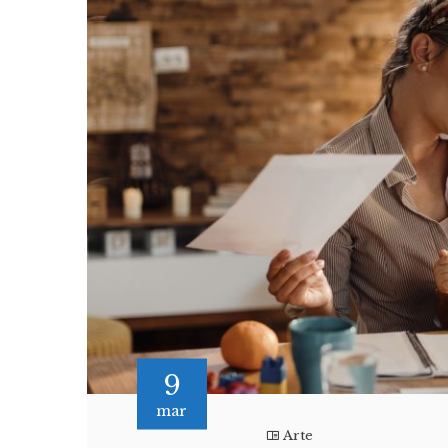
9
mar
Arte