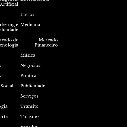
Artificial
Livros
keting e
Medicina
blicidade
rcado de
Mercado
cnologia
Financeiro
Música
o
Negocios
s
Politica
 Social
Publicidade
Serviços
ogia
Trânsito
orte
Turismo
Veículos