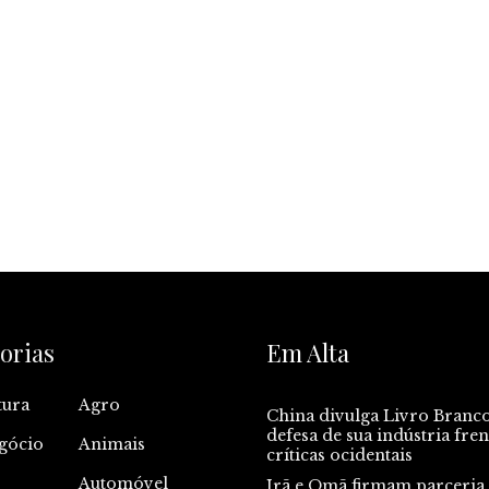
orias
Em Alta
tura
Agro
China divulga Livro Branc
defesa de sua indústria fren
gócio
Animais
críticas ocidentais
Automóvel
Irã e Omã firmam parceria