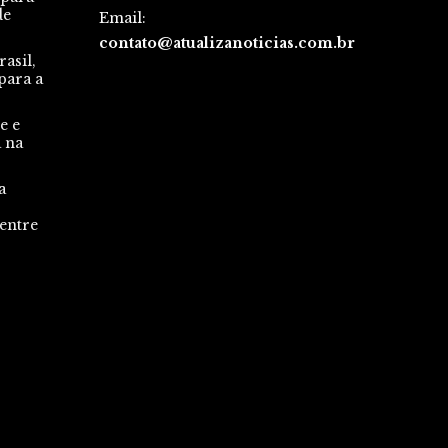
de
Email:
contato@atualizanoticias.com.br
asil,
para a
e e
a na
a
 entre