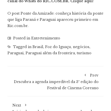
canal do Whats do RIC.COM.BR.
Clique aqui
!
O post Ponte da Amizade: conheça história da ponte
que liga Paraná e Paraguai apareceu primeiro em
Ric.com.br.
Posted in
Entretenimento
Tagged in
Brasil
,
Foz do Iguaçu
,
negócios
,
Paraguai
,
Paraguai além da fronteira
,
turismo
Prev
Descubra a agenda imperdível da 3ª edição do
Festival de Cinema Coreano
Next