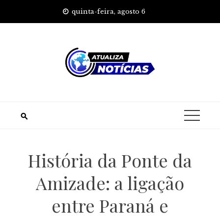
Skip
quinta-feira, agosto 6
to
content
História da Ponte da
Amizade: a ligação
entre Paraná e