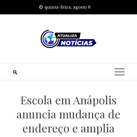
Skip
quinta-feira, agosto 6
to
content
Escola em Anápolis
anuncia mudança de
endereço e amplia