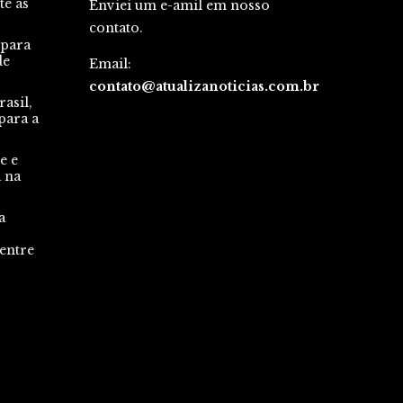
te às
Enviei um e-amil em nosso
contato.
 para
de
Email:
contato@atualizanoticias.com.br
asil,
para a
e e
a na
a
 entre