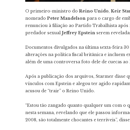
O primeiro-ministro do
Reino Unido
,
Keir St
nomeado
Peter Mandelson
para o cargo de em
renunciou à filiação ao Partido Trabalhista apó
predador sexual
Jeffrey Epstein
serem reveladas
Documentos divulgados na última sexta-feira 
alterações na política fiscal britânica e incluem
além de uma controversa foto dele de cuecas ao
Após a publicação dos arquivos, Starmer disse 
vínculos com Epstein e alegou ter agido rapidame
acusou de “trair” o Reino Unido.
“Estou tão zangado quanto qualquer um com o qu
nesta semana, revelando que ele passou informaçõ
2008, são totalmente chocantes e terríveis”, dis