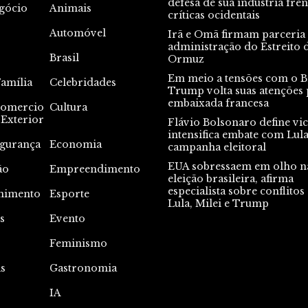
defesa de sua indústria fren
gócio
Animais
críticas ocidentais
Automóvel
Irã e Omã firmam parceria
administração do Estreito 
Brasil
Ormuz
Em meio a tensões com o Br
Família
Celebridades
Trump volta suas atenções 
embaixada francesa
omercio
Cultura
Exterior
Flávio Bolsonaro define vic
intensifica embate com Lul
gurança
Economia
campanha eleitoral
EUA sobressaem em olho n
ão
Empreendimento
eleição brasileira, afirma
especialista sobre conflitos
nimento
Esporte
Lula, Milei e Trump
s
Evento
s
Feminismo
s
Gastronomia
IA