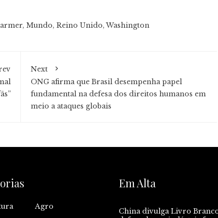
tarmer
,
Mundo
,
Reino Unido
,
Washington
rev
Next
mal
ONG afirma que Brasil desempenha papel
ãs”
fundamental na defesa dos direitos humanos em
meio a ataques globais
orias
Em Alta
tura
Agro
China divulga Livro Branc