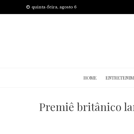
Skip
quinta-feira, agosto 6
to
content
HOME
ENTRETENI
Premiê britânico l