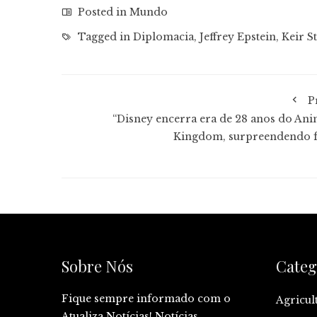
Posted in
Mundo
Tagged in
Diplomacia
,
Jeffrey Epstein
,
Keir S
P
“Disney encerra era de 28 anos do Ani
Kingdom, surpreendendo f
Sobre Nós
Categ
Fique sempre informado com o
Agricul
Atualiza Notícias! Notícias