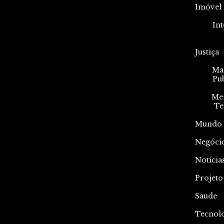
Imóvel
Int
Justiça
Mar
Pu
Me
Te
Mundo
Negóci
Notícia
Projeto
Saude
Tecnol