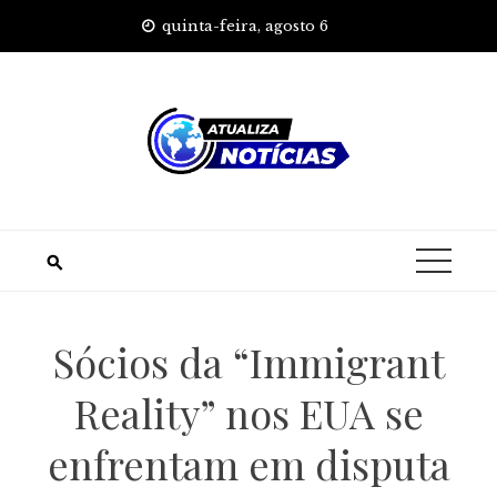
Skip
quinta-feira, agosto 6
to
content
Sócios da “Immigrant
Reality” nos EUA se
enfrentam em disputa