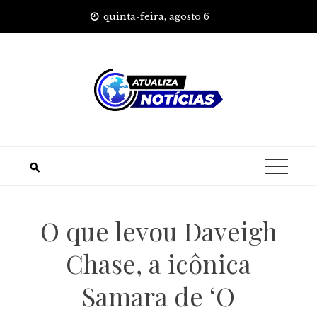
Skip
quinta-feira, agosto 6
to
content
O que levou Daveigh
Chase, a icônica
Samara de ‘O