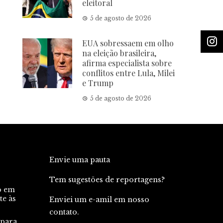
eleitoral
5 de agosto de 2026
EUA sobressaem em olho
na eleição brasileira,
afirma especialista sobre
conflitos entre Lula, Milei
e Trump
5 de agosto de 2026
Envie uma pauta
Tem sugestões de reportagens?
o em
te às
Enviei um e-amil em nosso
contato.
 para