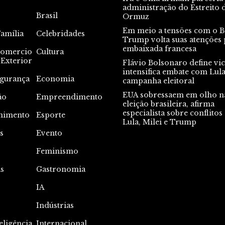
administração do Estreito 
Brasil
Ormuz
Em meio a tensões com o Br
Família
Celebridades
Trump volta suas atenções 
embaixada francesa
omercio
Cultura
Exterior
Flávio Bolsonaro define vic
intensifica embate com Lul
gurança
Economia
campanha eleitoral
EUA sobressaem em olho n
ão
Empreendimento
eleição brasileira, afirma
especialista sobre conflitos
nimento
Esporte
Lula, Milei e Trump
s
Evento
s
Feminismo
s
Gastronomia
IA
Indústrias
eligência
Internacional