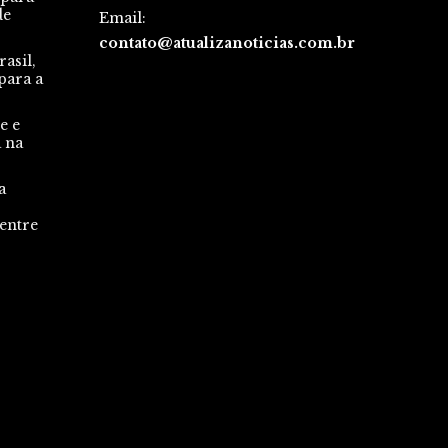
de
Email:
contato@atualizanoticias.com.br
asil,
para a
e e
a na
a
 entre