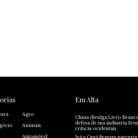
orias
Em Alta
tura
Agro
China divulga Livro Branc
defesa de sua indústria fren
gócio
Animais
críticas ocidentais
Automóvel
Irã e Omã firmam parceria