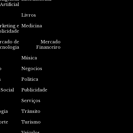
Artificial
Livros
keting e
Medicina
blicidade
rcado de
Mercado
cnologia
Financeiro
Música
o
Negocios
s
Politica
 Social
Publicidade
Serviços
ogia
Trânsito
orte
Turismo
Veículos