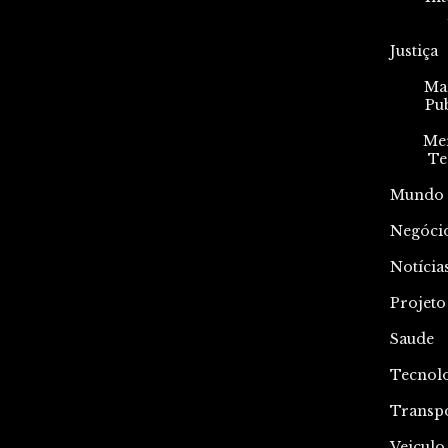
Justiça
Mar
Pu
Me
Te
Mundo
Negóci
Notícia
Projeto
Saude
Tecnol
Transp
Veiculo