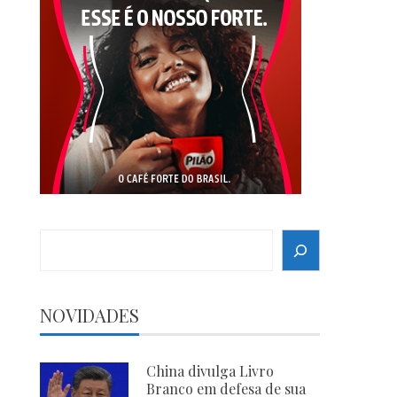
Search
NOVIDADES
China divulga Livro
Branco em defesa de sua