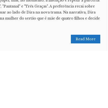
papel, mas, no momento, a intenção é repetir a parceria
, "Pantanal" e "Três Graças". A preferência recai sobre
uar ao lado de Dira na nova trama. Na narrativa, Dira
ma mulher do sertão que é mãe de quatro filhos e decide
.
Read More