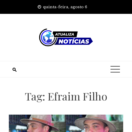
Skip
quinta-feira, agosto 6
to
content
Tag:
Efraim Filho