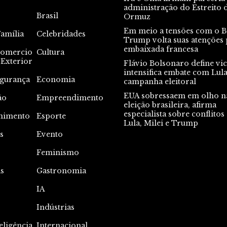
administração do Estreito 
Brasil
Ormuz
Em meio a tensões com o Br
Família
Celebridades
Trump volta suas atenções 
embaixada francesa
omercio
Cultura
Exterior
Flávio Bolsonaro define vic
intensifica embate com Lul
gurança
Economia
campanha eleitoral
EUA sobressaem em olho n
ão
Empreendimento
eleição brasileira, afirma
especialista sobre conflitos
nimento
Esporte
Lula, Milei e Trump
s
Evento
s
Feminismo
s
Gastronomia
IA
Indústrias
eligência
Internacional