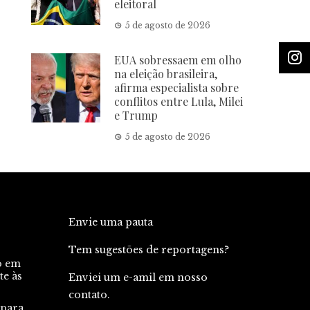
eleitoral
5 de agosto de 2026
EUA sobressaem em olho
na eleição brasileira,
afirma especialista sobre
conflitos entre Lula, Milei
e Trump
5 de agosto de 2026
Envie uma pauta
Tem sugestões de reportagens?
o em
te às
Enviei um e-amil em nosso
contato.
 para