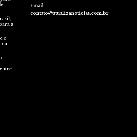
de
Email:
contato@atualizanoticias.com.br
asil,
para a
e e
a na
a
 entre