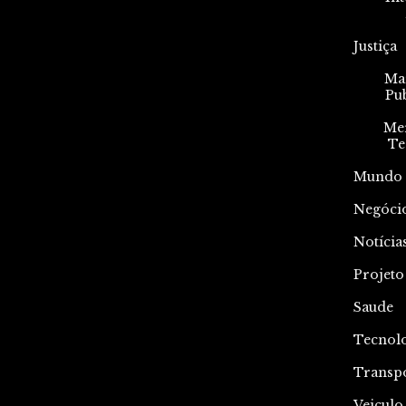
Justiça
Mar
Pu
Me
Te
Mundo
Negóci
Notícia
Projeto
Saude
Tecnol
Transp
Veiculo