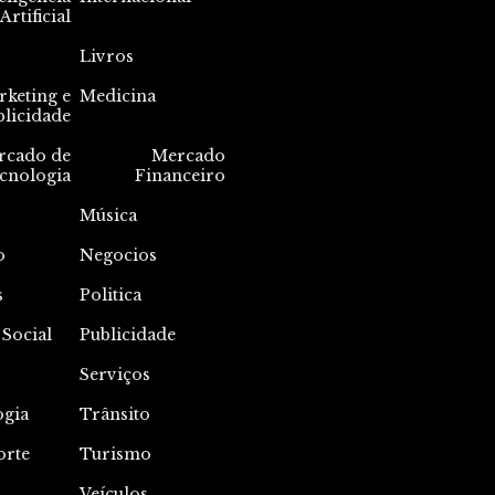
Artificial
Livros
keting e
Medicina
blicidade
rcado de
Mercado
cnologia
Financeiro
Música
o
Negocios
s
Politica
 Social
Publicidade
Serviços
ogia
Trânsito
orte
Turismo
Veículos