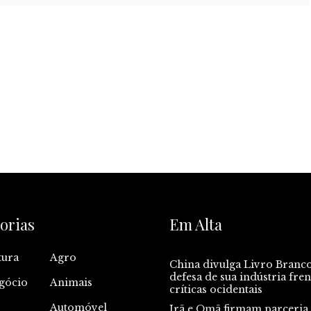
orias
Em Alta
tura
Agro
China divulga Livro Branc
defesa de sua indústria fren
gócio
Animais
críticas ocidentais
Automóvel
Irã e Omã firmam parceria