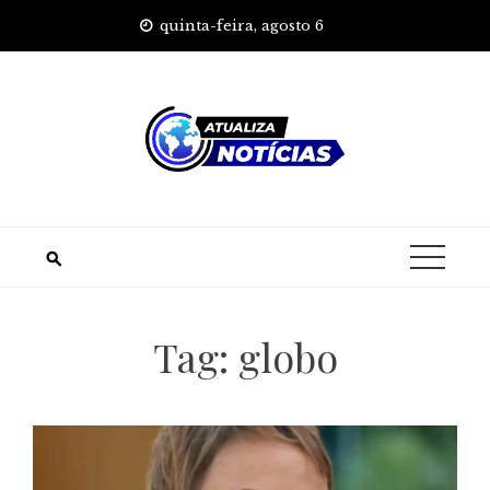
Skip
quinta-feira, agosto 6
to
content
Tag:
globo