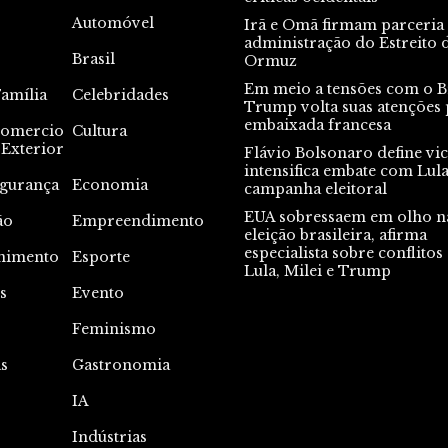
Automóvel
Irã e Omã firmam parceria
administração do Estreito 
Brasil
Ormuz
Em meio a tensões com o Br
Família
Celebridades
Trump volta suas atenções 
embaixada francesa
omercio
Cultura
Exterior
Flávio Bolsonaro define vic
intensifica embate com Lul
gurança
Economia
campanha eleitoral
EUA sobressaem em olho n
ão
Empreendimento
eleição brasileira, afirma
especialista sobre conflitos
nimento
Esporte
Lula, Milei e Trump
s
Evento
s
Feminismo
s
Gastronomia
IA
Indústrias