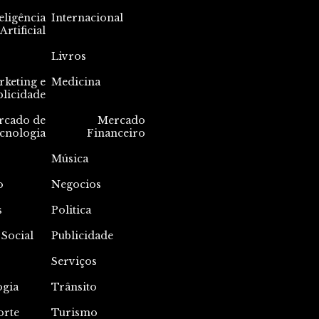
eligência
Internacional
Artificial
Livros
keting e
Medicina
blicidade
rcado de
Mercado
cnologia
Financeiro
Música
o
Negocios
s
Politica
 Social
Publicidade
Serviços
ogia
Trânsito
orte
Turismo