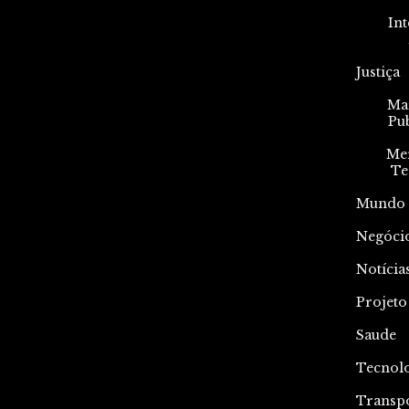
Int
Justiça
Mar
Pu
Me
Te
Mundo
Negóci
Notícia
Projeto
Saude
Tecnol
Transp