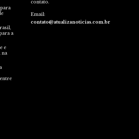
contato.
 para
de
Email:
contato@atualizanoticias.com.br
asil,
para a
e e
a na
a
 entre