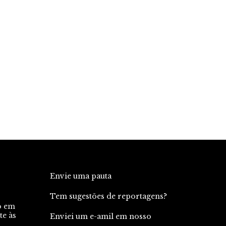
Envie uma pauta
Tem sugestões de reportagens?
o em
te às
Enviei um e-amil em nosso