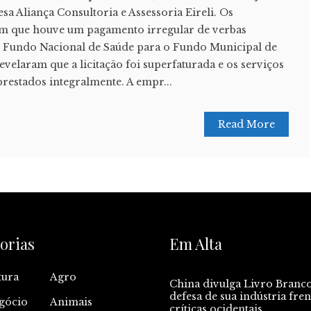
a Aliança Consultoria e Assessoria Eireli. Os
m que houve um pagamento irregular de verbas
o Fundo Nacional de Saúde para o Fundo Municipal de
evelaram que a licitação foi superfaturada e os serviços
restados integralmente. A empr...
Read More
orias
Em Alta
tura
Agro
China divulga Livro Branc
defesa de sua indústria fren
gócio
Animais
críticas ocidentais