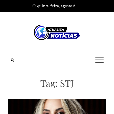
Skip
quinta-feira, agosto 6
to
content
Tag:
STJ